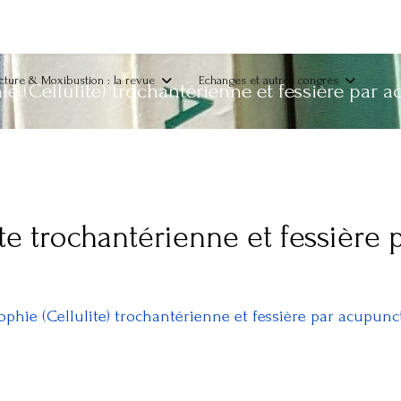
ture & Moxibustion : la revue
Echanges et autres congrès
e (Cellulite) trochantérienne et fessière par 
ite trochantérienne et fessière
ophie (Cellulite) trochantérienne et fessière par acupunc