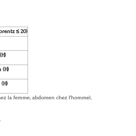
orentz ≤ 20)
(H)
m (H)
 (H)
chez la femme, abdomen chez l'homme),
.