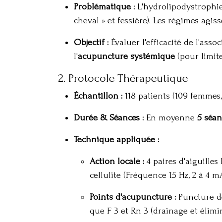
Problématique :
L'hydrolipodystrophie 
cheval » et fessière)
. Les régimes agis
Objectif :
Évaluer l'efficacité de l'ass
l'
acupuncture systémique
(pour limiter
2. Protocole Thérapeutique
Échantillon :
118 patients (109 femmes
Durée & Séances :
En moyenne
5 séan
Technique appliquée :
Action locale :
4 paires d'aiguille
cellulite (Fréquence 15 Hz, 2 à 4 m
Points d'acupuncture :
Puncture de
que F 3 et Rn 3 (drainage et élimi