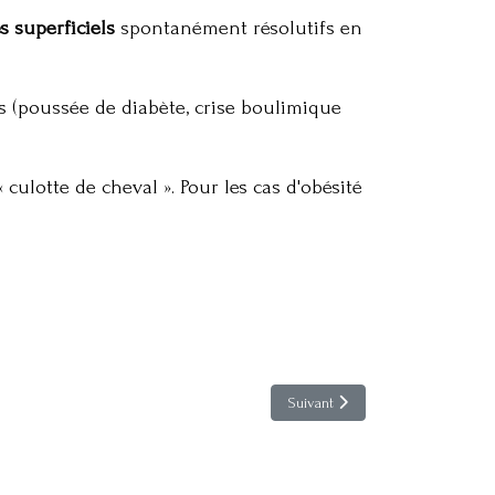
 superficiels
spontanément résolutifs en
(poussée de diabète, crise boulimique
« culotte de cheval »
. Pour les cas d'obésité
Article suivant : Surcharge pondé
Suivant