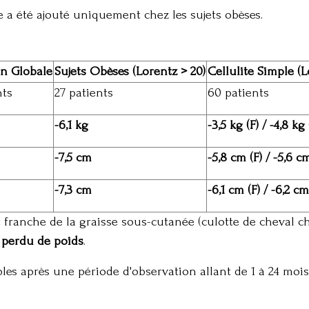
a été ajouté uniquement chez les sujets obèses
.
on Globale
Sujets Obèses (Lorentz > 20)
Cellulite Simple (L
nts
27 patients
60 patients
-6,1 kg
-3,5 kg (F) / -4,8 kg 
-7,5 cm
-5,8 cm (F) / -5,6 c
-7,3 cm
-6,1 cm (F) / -6,2 cm
 franche de la graisse sous-cutanée (culotte de cheval 
 perdu de poids
.
bles après une période d'observation allant de 1 à 24 mois