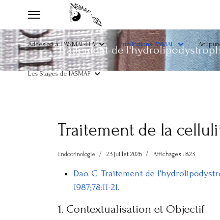
Adhésion à L'ASMAF-EFA
Publications ASMAF
Acupunc
Traitement de l'hydrolipodystrophi
Les Stages de l'ASMAF
Traitement de la cellul
Endocrinologie
23 juillet 2026
Affichages : 823
Dao. C. Traitement de l'hydrolipodystr
1987;78:11-21.
1. Contextualisation et Objectif