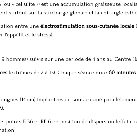
(ou « cellulite ») est une accumulation graisseuse locali
sent surtout sur la surcharge globale et la chirurgie est
ociation entre une
électrostimulation sous-cutanée locale
(
 l'appétit et le stress)
.
, 9 hommes) suivis sur une période de 4 ans au Centre Ho
ces
(extrêmes de 2 à 13)
. Chaque séance dure
60 minutes
.
s longues (14 cm) implantées en sous-cutané parallèlemen
A)
.
s points E 36 et RP 6 en position de dispersion (effet co
nation)
.