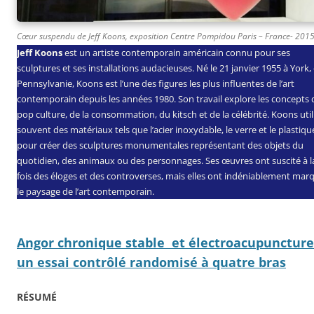
Cœur suspendu de Jeff Koons, exposition Centre Pompidou Paris – France- 201
Jeff Koons
est un artiste contemporain américain connu pour ses
sculptures et ses installations audacieuses. Né le 21 janvier 1955 à York,
Pennsylvanie, Koons est l’une des figures les plus influentes de l’art
contemporain depuis les années 1980. Son travail explore les concepts 
pop culture, de la consommation, du kitsch et de la célébrité. Koons util
souvent des matériaux tels que l’acier inoxydable, le verre et le plastiqu
pour créer des sculptures monumentales représentant des objets du
quotidien, des animaux ou des personnages. Ses œuvres ont suscité à l
fois des éloges et des controverses, mais elles ont indéniablement mar
le paysage de l’art contemporain.
Angor chronique stable et électroacupuncture
un essai contrôlé randomisé à quatre bras
RÉSUMÉ