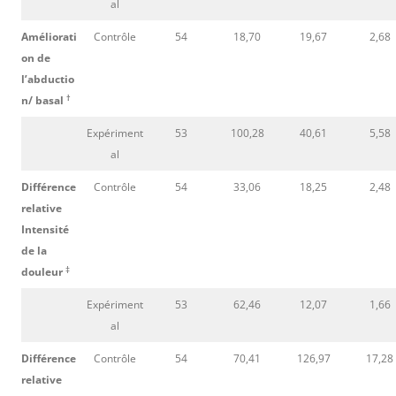
al
Améliorati
Contrôle
54
18,70
19,67
2,68
on de
l’abductio
†
n/ basal
Expériment
53
100,28
40,61
5,58
al
Différence
Contrôle
54
33,06
18,25
2,48
relative
Intensité
de la
‡
douleur
Expériment
53
62,46
12,07
1,66
al
Différence
Contrôle
54
70,41
126,97
17,28
relative