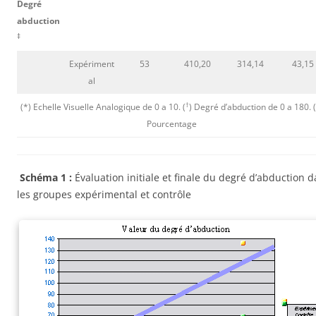
Degré
abduction
‡
Expériment
53
410,20
314,14
43,15
al
†
(*) Echelle Visuelle Analogique de 0 a 10. (
) Degré d’abduction de 0 a 180. (
Pourcentage
Schéma 1 :
Évaluation initiale et finale du degré d’abduction 
les groupes expérimental et contrôle