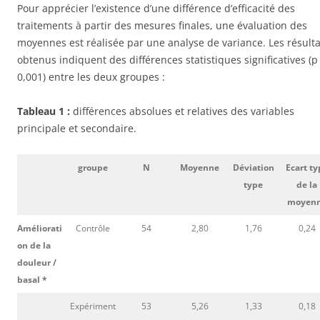
Pour apprécier l’existence d’une différence d’efficacité des
traitements à partir des mesures finales, une évaluation des
moyennes est réalisée par une analyse de variance. Les résulta
obtenus indiquent des différences statistiques significatives (p
0,001) entre les deux groupes :
Tableau 1 :
différences absolues et relatives des variables
principale et secondaire.
groupe
N
Moyenne
Déviation
Ecart ty
type
de la
moyen
Améliorati
Contrôle
54
2,80
1,76
0,24
on de la
douleur /
basal *
Expériment
53
5,26
1,33
0,18