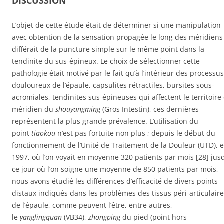
DISCUSSION
L’objet de cette étude était de déterminer si une manipulation
avec obtention de la sensation propagée le long des méridiens
différait de la puncture simple sur le même point dans la
tendinite du sus-épineux. Le choix de sélectionner cette
pathologie était motivé par le fait qu’à l’intérieur des processus
douloureux de l’épaule, capsulites rétractiles, bursites sous-
acromiales, tendinites sus-épineuses qui affectent le territoire
méridien du
shouyangming
(Gros Intestin), ces dernières
représentent la plus grande prévalence. L’utilisation du
point
tiaokou
n’est pas fortuite non plus ; depuis le début du
fonctionnement de l’Unité de Traitement de la Douleur (UTD), 
1997, où l’on voyait en moyenne 320 patients par mois [28] jus
ce jour où l’on soigne une moyenne de 850 patients par mois,
nous avons étudié les différences d’efficacité de divers points
distaux indiqués dans les problèmes des tissus péri-articulair
de l’épaule, comme peuvent l’être, entre autres,
le
yanglingquan
(VB34),
zhongping
du pied (point hors