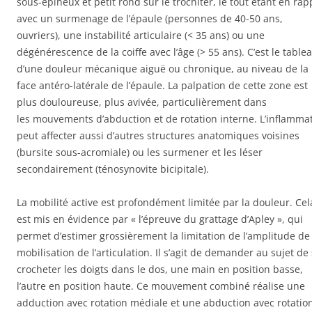
sous-épineux et petit rond sur le trochiter, le tout étant en rap
avec un surmenage de l’épaule (personnes de 40-50 ans,
ouvriers), une instabilité articulaire (< 35 ans) ou une
dégénérescence de la coiffe avec l’âge (> 55 ans). C’est le table
d’une douleur mécanique aiguë ou chronique, au niveau de la
face antéro-latérale de l’épaule. La palpation de cette zone est
plus douloureuse, plus avivée, particulièrement dans
les mouvements d’abduction et de rotation interne. L’inflamma
peut affecter aussi d’autres structures anatomiques voisines
(bursite sous-acromiale) ou les surmener et les léser
secondairement (ténosynovite bicipitale).
La mobilité active est profondément limitée par la douleur. Cel
est mis en évidence par « l’épreuve du grattage d’Apley », qui
permet d’estimer grossièrement la limitation de l’amplitude de
mobilisation de l’articulation. Il s’agit de demander au sujet de
crocheter les doigts dans le dos, une main en position basse,
l’autre en position haute. Ce mouvement combiné réalise une
adduction avec rotation médiale et une abduction avec rotatio