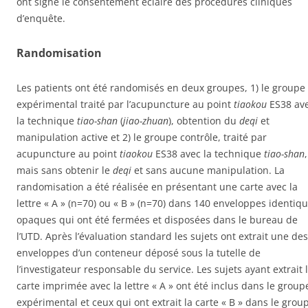
ont signé le consentement éclairé des procédures cliniques
d’enquête.
Randomisation
Les patients ont été randomisés en deux groupes, 1) le groupe
expérimental traité par l’acupuncture au point
tiaokou
ES38 av
la technique
tiao-shan
(
jiao-zhuan
), obtention du
deqi
et
manipulation active et 2) le groupe contrôle, traité par
acupuncture au point
tiaokou
ES38 avec la technique
tiao-shan
,
mais sans obtenir le
deqi
et sans aucune manipulation. La
randomisation a été réalisée en présentant une carte avec la
lettre « A » (n=70) ou « B » (n=70) dans 140 enveloppes identiq
opaques qui ont été fermées et disposées dans le bureau de
l’UTD. Après l’évaluation standard les sujets ont extrait une des
enveloppes d’un conteneur déposé sous la tutelle de
l’investigateur responsable du service. Les sujets ayant extrait 
carte imprimée avec la lettre « A » ont été inclus dans le group
expérimental et ceux qui ont extrait la carte « B » dans le grou