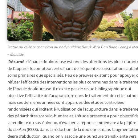
Statue du célèbre champion du bodybuilding Datuk Wira Gan Boon Leong à Me
– Malaisie
Résumé :
l’épaule douloureuse est une des affections les plus courant
de l’appareil locomoteur, entraînant de fréquentes consultations autan
soins primaires que spécialisés. Peu de preuves existent pour appuyer 
réfuter l’efficacité des interventions les plus communes dans le traitem
de l’épaule douloureuse. Il n’existe pas de revue bibliographique qui
objective l’efficacité de l’acupuncture dans le traitement de cette patho
mais ces dernières années sont apparues des études contrôlées
randomisées qui incitent à l’utilisation de l’acupuncture dans le traitem
des périarthrites scapulo-humérales. L’étude présente a pour objectif d
la tendinite du sus-épineux, d’évaluer la réponse immédiate à la piqûre
du
tiaokou
(ES38),
dans la réduction de la douleur et dans l’augmentatio
degré d’abduction, quand on y associe une puncture transfixiante vers