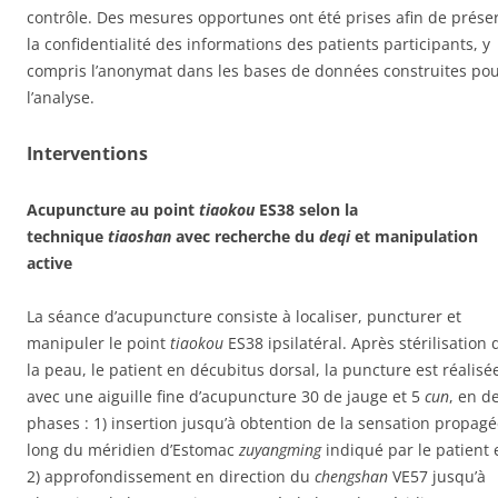
contrôle. Des mesures opportunes ont été prises afin de prése
la confidentialité des informations des patients participants, y
compris l’anonymat dans les bases de données construites po
l’analyse.
Interventions
Acupuncture au point
tiaokou
ES38 selon la
technique
tiaoshan
avec recherche du
deqi
et manipulation
active
La séance d’acupuncture consiste à localiser, puncturer et
manipuler le point
tiaokou
ES38 ipsilatéral. Après stérilisation 
la peau, le patient en décubitus dorsal, la puncture est réalisé
avec une aiguille fine d’acupuncture 30 de jauge et 5
cun
, en d
phases : 1) insertion jusqu’à obtention de la sensation propagé
long du méridien d’Estomac
zuyangming
indiqué par le patient 
2) approfondissement en direction du
chengshan
VE57 jusqu’à