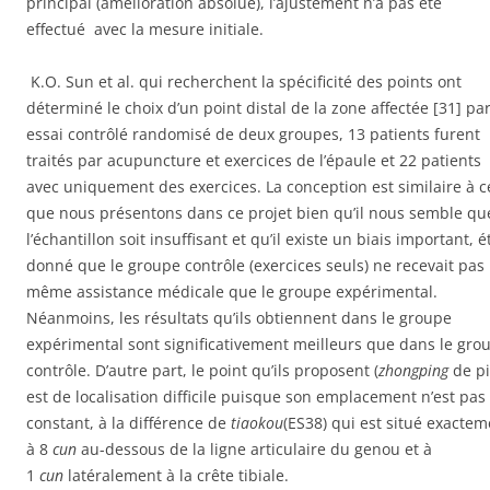
principal (amélioration absolue), l’ajustement n’a pas été
effectué avec la mesure initiale.
K.O. Sun et al. qui recherchent la spécificité des points ont
déterminé le choix d’un point distal de la zone affectée [31] pa
essai contrôlé randomisé de deux groupes, 13 patients furent
traités par acupuncture et exercices de l’épaule et 22 patients
avec uniquement des exercices. La conception est similaire à c
que nous présentons dans ce projet bien qu’il nous semble qu
l’échantillon soit insuffisant et qu’il existe un biais important, é
donné que le groupe contrôle (exercices seuls) ne recevait pas 
même assistance médicale que le groupe expérimental.
Néanmoins, les résultats qu’ils obtiennent dans le groupe
expérimental sont significativement meilleurs que dans le gro
contrôle. D’autre part, le point qu’ils proposent (
zhongping
de pi
est de localisation difficile puisque son emplacement n’est pas
constant, à la différence de
tiaokou
(ES38) qui est situé exactem
à 8
cun
au-dessous de la ligne articulaire du genou et à
1
cun
latéralement à la crête tibiale.