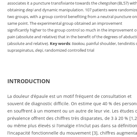
associates it a puncture transfixiante towards the
chengshan
(BL57) wit
obtaining
deqi
and dynamic manipulation. 107 patients were randomize
two groups, with a group control benefiting from a neutral puncture on
same point. The experimental group obtained an improvement
significantly higher to the group control so much in the improvement o
pain (absolute and relative) that in the benefit of the degrees of abduct
(absolute and relative).
Key words
:
tiaokou
, painful shoulder, tendinitis 
supraspinatus,
deqi
, randomized controlled trial
INTRODUCTION
La douleur d’épaule est un motif fréquent de consultation et
souvent de diagnostic difficile. On estime que 40 % des perso
en souffrent à un moment ou un autre de leur vie. Les études 
prévalence offrent des chiffres très disparates, de 3 à 20 % [1,2
ou même plus élevés si l’omalgie n’inclut pas dans sa définitio
l’incapacité fonctionnelle du mouvement [3], chiffres augment