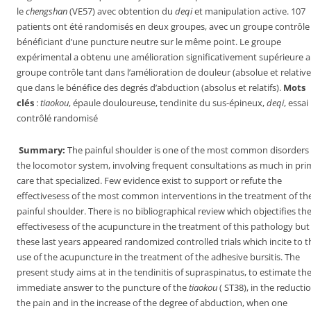
le
chengshan
(VE57)
avec obtention du
deqi
et manipulation active. 107
patients ont été randomisés en deux groupes, avec un groupe contrôle
bénéficiant d’une puncture neutre sur le même point. Le groupe
expérimental a obtenu une amélioration significativement supérieure 
groupe contrôle tant dans l’amélioration de douleur (absolue et relative
que dans le bénéfice des degrés d’abduction (absolus et relatifs).
Mots
clés
:
tiaokou
, épaule douloureuse, tendinite du sus-épineux,
deqi
, essai
contrôlé randomisé
Summary:
The painful shoulder is one of the most common disorders 
the locomotor system, involving frequent consultations as much in pri
care that specialized. Few evidence exist to support or refute the
effectivesess of the most common interventions in the treatment of th
painful shoulder. There is no bibliographical review which objectifies th
effectivesess of the acupuncture in the treatment of this pathology but
these last years appeared randomized controlled trials which incite to t
use of the acupuncture in the treatment of the adhesive bursitis. The
present study aims at in the tendinitis of supraspinatus, to estimate th
immediate answer to the puncture of the
tiaokou
( ST38), in the reducti
the pain and in the increase of the degree of abduction, when one