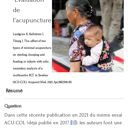
de
l’acupuncture
Landgren K, Hallström I,
Tiberg I.
The effect of two
types of minimal acupuncture
on stooling, sleeping and
feeding in infants with colic:
secondary analysis of a
multicentre RCT in Sweden
(ACU-COL).
Acupunct Med. 2021 Apr;39(2):106-115.
Résumé
Question
Dans cette récente publication en 2021 du même essai
ACU-COL (déjà publié en 2017 [
[1]
]), les auteurs font une