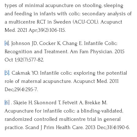
types of minimal acupuncture on stooling, sleeping
and feeding in infants with colic: secondary analysis of
a multicentre RCT in Sweden (ACU-COL). Acupunct
Med. 2021 Apr;39(2):106-115.
[4]
. Johnson JD, Cocker K, Chang E. Infantile Colic:
Recognition and Treatment. Am Fam Physician. 2015
Oct 1;92(7):577-82.
[5]
. Cakmak YO. Infantile colic: exploring the potential
role of maternal acupuncture. Acupunct Med. 2011
Dec;29(4):295-7.
[6]
. Skjeie H, Skonnord T, Fetveit A, Brekke M.
Acupuncture for infantile colic: a blinding-validated,
randomized controlled multicentre trial in general
practice. Scand J Prim Health Care. 2013 Dec;31(4):190-6.