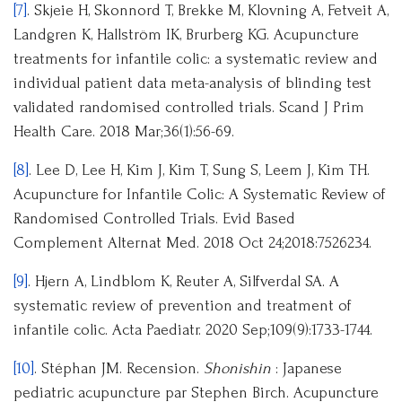
[7]
. Skjeie H, Skonnord T, Brekke M, Klovning A, Fetveit A,
Landgren K, Hallström IK, Brurberg KG. Acupuncture
treatments for infantile colic: a systematic review and
individual patient data meta-analysis of blinding test
validated randomised controlled trials. Scand J Prim
Health Care. 2018 Mar;36(1):56-69.
[8]
. Lee D, Lee H, Kim J, Kim T, Sung S, Leem J, Kim TH.
Acupuncture for Infantile Colic: A Systematic Review of
Randomised Controlled Trials. Evid Based
Complement Alternat Med. 2018 Oct 24;2018:7526234.
[9]
. Hjern A, Lindblom K, Reuter A, Silfverdal SA. A
systematic review of prevention and treatment of
infantile colic. Acta Paediatr. 2020 Sep;109(9):1733-1744.
[10]
. Stéphan JM. Recension.
Shonishin
: Japanese
pediatric acupuncture par Stephen Birch. Acupuncture