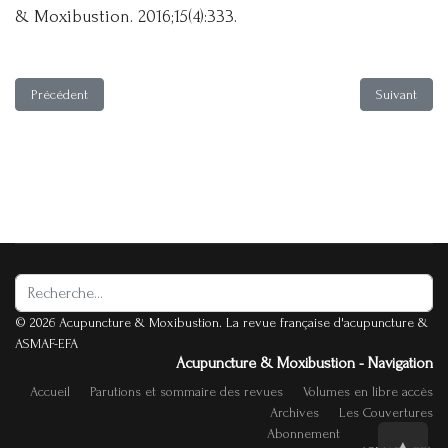
& Moxibustion. 2016;15(4):333.
Article précédent : Traitement par acupuncture de la dermatite atopique
Article suiv
Précédent
Suivant
Rechercher
© 2026 Acupuncture & Moxibustion. La revue française d'acupuncture &
ASMAF-EFA
Acupuncture & Moxibustion - Navigation
Accueil
Parutions et sommaire des revues
Volumes en libre accès
Archives
Les Couvertures
Abonnement