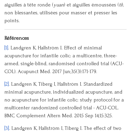
aiguilles à tête ronde (
yuan
) et aiguilles émoussées (
ti
),
non blessantes, utilisées pour masser et presser les
points.
Références
[1]
. Landgren K, Hallström I. Effect of minimal
acupuncture for infantile colic: a multicentre, three-
armed, single-blind, randomised controlled trial (ACU-
COL). Acupunct Med. 2017 Jun;35(3):171-179.
[2]
. Landgren K, Tiberg I, Hallström I. Standardized
minimal acupuncture, individualized acupuncture, and
no acupuncture for infantile colic: study protocol for a
multicenter randomized controlled trial - ACU-COL.
BMC Complement Altern Med. 2015 Sep 14;15:325.
[3]
. Landgren K, Hallström I, Tiberg I. The effect of two