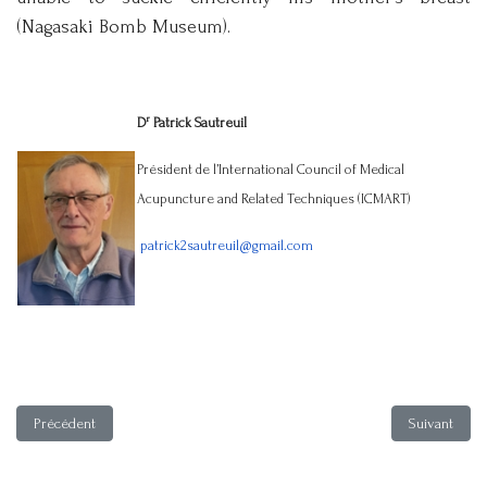
(Nagasaki Bomb Museum).
r
D
Patrick Sautreuil
Président de l’International Council of Medical
Acupuncture and Related Techniques (ICMART)
patrick2sautreuil@gmail.com
Article précédent : La « septième stagnation » : quatre formules de traite
Article suiva
Précédent
Suivant