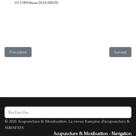
10.3389/fneur.2018.00030
Article précédent : Dans la dermatite atopique ou dans le prurit de type 
Article suiva
Précédent
Suivant
Rechercher
© 2026 Acupuncture & Moxibustion. La revue française d'acupuncture &
ASMAF-EFA
Acupuncture & Moxibustion - Navigation