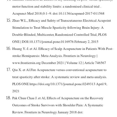
motor function and stability limits: a randomised clinical trial .
Acupunct Med 2018;0:1–9. doi:10.1136/acupmed-2017-011568
Zhao W.L., Efficacy and Safety of Transcutaneous Electrical Acupoint
Stimulation to Treat Muscle Spasticity following Brain Injury: A
Double-Blinded, Multicenter, Randomized Controlled Trial, PLOS
ONE | DOI:10.1371/journal.pone.0116976 February 2, 2015
Huang Y.-J. et Al. Efficacy of Scalp Acupuncture in Patients With Post-
stroke Hemiparesis: Meta-Analysis. Frontiers in Neurology |
www.frontiersin.org December 2021 | Volume 12 | Article 746567
Qiu X. et Al.Fire Acupuncture versus conventional acupuncture to
treat spasticity after stroke: A systematic review and meta-analysis.
PLOS ONE https://doi.org/10.1371/journal.pone.0249313 April 9,
2021
Pak Chun Chau J. et Al, Effects of Acupuncture on the Recovery
Outcomes of Stroke Survivors with Shoulder Pain: A Systematic
Review. Frontiers in Neurology January 2018 doi: