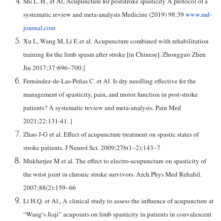
Shi L. H., et Al, Acupuncture for poststroke spasticity A protocol of a
systematic review and meta-analysis Medicine (2019) 98:39
www.md-
journal.com
Xu L, Wang M, Li F, et al. Acupuncture combined with rehabilitation
training for the limb spasm after stroke [in Chinese]. Zhongguo Zhen
Jiu 2017;37:696–700.]
Fernández-de-Las-Peñas C. et Al. Is dry needling effective for the
management of spasticity, pain, and motor function in post-stroke
patients? A systematic review and meta-analysis. Pain Med
2021;22:131-41. ]
Zhao J-G et al. Effect of acupuncture treatment on spastic states of
stroke patients. J Neurol Sci. 2009;276(1–2):143–7
Mukherjee M et al. The effect to electro-acupuncture on spasticity of
the wrist joint in chronic stroke survivors. Arch Phys Med Rehabil.
2007;88(2):159–66
Li H.Q. et Al., A clinical study to assess the influence of acupuncture at
“Wang’s Jiaji” acupoints on limb spasticity in patients in convalescent