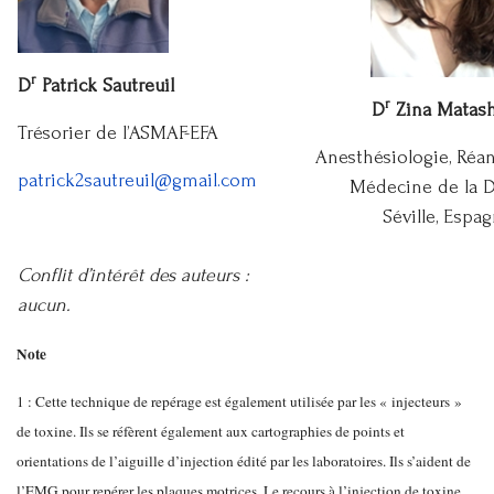
r
D
Patrick Sautreuil
r
D
Zina Matas
Trésorier de l’ASMAF-EFA
Anesthésiologie, Réa
patrick2sautreuil@gmail.com
Médecine de la D
Séville, Espag
Conflit d’intérêt des auteurs :
aucun.
Note
1 : Cette technique de repérage est également utilisée par les « injecteurs »
de toxine. Ils se réfèrent également aux cartographies de points et
orientations de l’aiguille d’injection édité par les laboratoires. Ils s’aident de
l’EMG pour repérer les plaques motrices. Le recours à l’injection de toxine