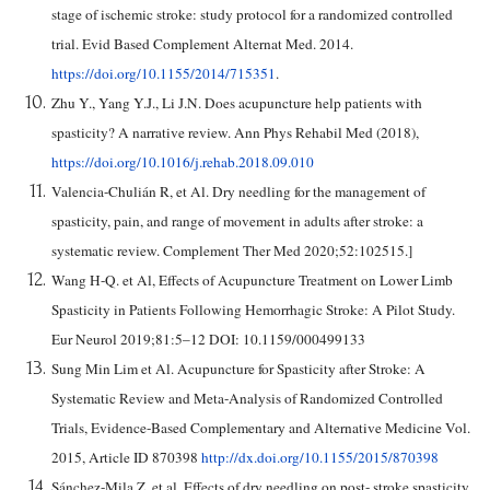
stage of ischemic stroke: study protocol for a randomized controlled
trial. Evid Based Complement Alternat Med. 2014.
https://doi.org/10.1155/2014/715351
.
Zhu Y., Yang Y.J., Li J.N. Does acupuncture help patients with
spasticity? A narrative review. Ann Phys Rehabil Med (2018),
https://doi.org/10.1016/j.rehab.2018.09.010
Valencia-Chulián R, et Al. Dry needling for the management of
spasticity, pain, and range of movement in adults after stroke: a
systematic review. Complement Ther Med 2020;52:102515.]
Wang H-Q. et Al, Effects of Acupuncture Treatment on Lower Limb
Spasticity in Patients Following Hemorrhagic Stroke: A Pilot Study.
Eur Neurol 2019;81:5–12 DOI: 10.1159/000499133
Sung Min Lim et Al. Acupuncture for Spasticity after Stroke: A
Systematic Review and Meta-Analysis of Randomized Controlled
Trials, Evidence-Based Complementary and Alternative Medicine Vol.
2015, Article ID 870398
http://dx.doi.org/10.1155/2015/870398
Sánchez-Mila Z, et al. Effects of dry needling on post- stroke spasticity,