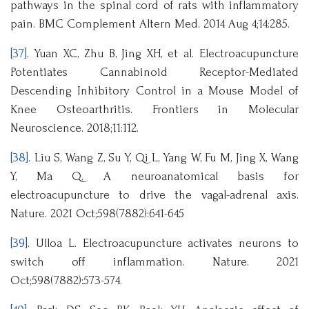
pathways in the spinal cord of rats with inflammatory
pain. BMC Complement Altern Med. 2014 Aug 4;14:285.
[37]
. Yuan XC, Zhu B, Jing XH, et al. Electroacupuncture
Potentiates Cannabinoid Receptor-Mediated
Descending Inhibitory Control in a Mouse Model of
Knee Osteoarthritis. Frontiers in Molecular
Neuroscience. 2018;11:112.
[38]
. Liu S, Wang Z, Su Y, Qi L, Yang W, Fu M, Jing X, Wang
Y, Ma Q. A neuroanatomical basis for
electroacupuncture to drive the vagal-adrenal axis.
Nature. 2021 Oct;598(7882):641-645
[39]
. Ulloa L. Electroacupuncture activates neurons to
switch off inflammation. Nature. 2021
Oct;598(7882):573-574.