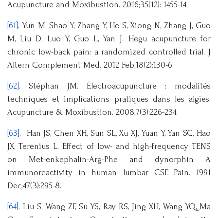
Acupuncture and Moxibustion. 2016;35(12): 1455-14.
[61]
. Yun M, Shao Y, Zhang Y, He S, Xiong N, Zhang J, Guo
M, Liu D, Luo Y, Guo L, Yan J. Hegu acupuncture for
chronic low-back pain: a randomized controlled trial. J
Altern Complement Med. 2012 Feb;18(2):130-6.
[62]
. Stéphan JM. Électroacupuncture : modalités
techniques et implications pratiques dans les algies.
Acupuncture & Moxibustion. 2008;7(3):226-234.
[63]
. Han JS, Chen XH, Sun SL, Xu XJ, Yuan Y, Yan SC, Hao
JX, Terenius L. Effect of low- and high-frequency TENS
on Met-enkephalin-Arg-Phe and dynorphin A
immunoreactivity in human lumbar CSF. Pain. 1991
Dec;47(3):295-8.
[64]
. Liu S, Wang ZF, Su YS, Ray RS, Jing XH, Wang YQ, Ma