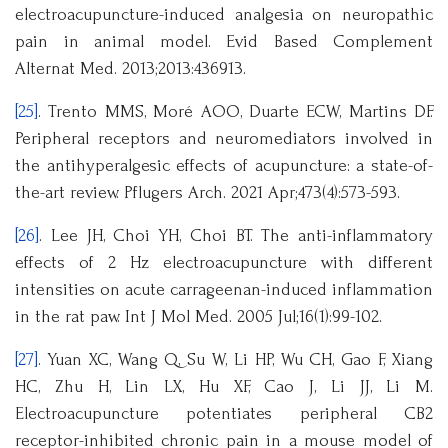
electroacupuncture-induced analgesia on neuropathic
pain in animal model. Evid Based Complement
Alternat Med. 2013;2013:436913.
[25]
. Trento MMS, Moré AOO, Duarte ECW, Martins DF.
Peripheral receptors and neuromediators involved in
the antihyperalgesic effects of acupuncture: a state-of-
the-art review. Pflugers Arch. 2021 Apr;473(4):573-593.
[26]
. Lee JH, Choi YH, Choi BT. The anti-inflammatory
effects of 2 Hz electroacupuncture with different
intensities on acute carrageenan-induced inflammation
in the rat paw. Int J Mol Med. 2005 Jul;16(1):99-102.
[27]
. Yuan XC, Wang Q, Su W, Li HP, Wu CH, Gao F, Xiang
HC, Zhu H, Lin LX, Hu XF, Cao J, Li JJ, Li M.
Electroacupuncture potentiates peripheral CB2
receptor-inhibited chronic pain in a mouse model of