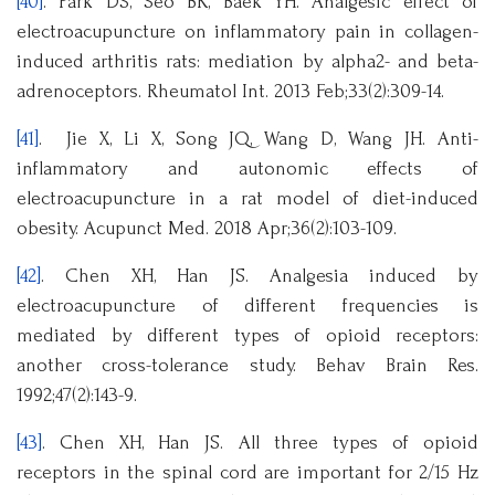
[40]
. Park DS, Seo BK, Baek YH. Analgesic effect of
electroacupuncture on inflammatory pain in collagen-
induced arthritis rats: mediation by alpha2- and beta-
adrenoceptors. Rheumatol Int. 2013 Feb;33(2):309-14.
[41]
. Jie X, Li X, Song JQ, Wang D, Wang JH. Anti-
inflammatory and autonomic effects of
electroacupuncture in a rat model of diet-induced
obesity. Acupunct Med. 2018 Apr;36(2):103-109.
[42]
. Chen XH, Han JS. Analgesia induced by
electroacupuncture of different frequencies is
mediated by different types of opioid receptors:
another cross-tolerance study. Behav Brain Res.
1992;47(2):143-9.
[43]
. Chen XH, Han JS. All three types of opioid
receptors in the spinal cord are important for 2/15 Hz