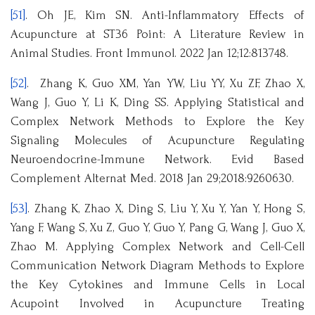
[51]
. Oh JE, Kim SN. Anti-Inflammatory Effects of
Acupuncture at ST36 Point: A Literature Review in
Animal Studies. Front Immunol. 2022 Jan 12;12:813748.
[52]
. Zhang K, Guo XM, Yan YW, Liu YY, Xu ZF, Zhao X,
Wang J, Guo Y, Li K, Ding SS. Applying Statistical and
Complex Network Methods to Explore the Key
Signaling Molecules of Acupuncture Regulating
Neuroendocrine-Immune Network. Evid Based
Complement Alternat Med. 2018 Jan 29;2018:9260630.
[53]
. Zhang K, Zhao X, Ding S, Liu Y, Xu Y, Yan Y, Hong S,
Yang F, Wang S, Xu Z, Guo Y, Guo Y, Pang G, Wang J, Guo X,
Zhao M. Applying Complex Network and Cell-Cell
Communication Network Diagram Methods to Explore
the Key Cytokines and Immune Cells in Local
Acupoint Involved in Acupuncture Treating