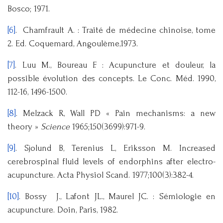
Bosco; 1971.
[6]
. Chamfrault A. : Traité de médecine chinoise, tome
2. Ed. Coquemard, Angoulème,1973.
[7]
. Luu M., Boureau F. : Acupuncture et douleur, la
possible évolution des concepts. Le Conc. Méd. 1990,
112-16, 1496-1500.
[8]
. Melzack R, Wall PD « Pain mechanisms: a new
theory »
Science
1965;150(3699):971-9.
[9]
. Sjolund B, Terenius L, Eriksson M. Increased
cerebrospinal fluid levels of endorphins after electro-
acupuncture. Acta Physiol Scand. 1977;100(3):382-4.
[10]
. Bossy J., Lafont JL., Maurel JC. : Sémiologie en
acupuncture. Doin, Paris, 1982.