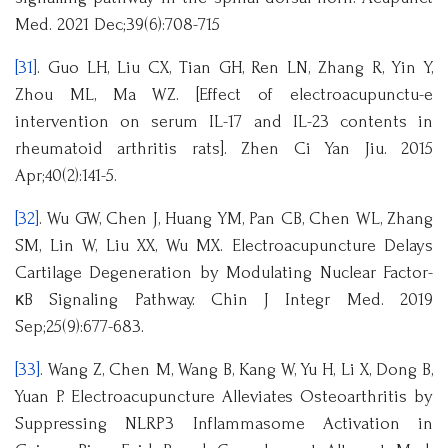
Med. 2021 Dec;39(6):708-715
[31]
. Guo LH, Liu CX, Tian GH, Ren LN, Zhang R, Yin Y,
Zhou ML, Ma WZ. [Effect of electroacupunctu-e
intervention on serum IL-17 and IL-23 contents in
rheumatoid arthritis rats]. Zhen Ci Yan Jiu. 2015
Apr;40(2):141-5.
[32]
. Wu GW, Chen J, Huang YM, Pan CB, Chen WL, Zhang
SM, Lin W, Liu XX, Wu MX. Electroacupuncture Delays
Cartilage Degeneration by Modulating Nuclear Factor-
κB Signaling Pathway. Chin J Integr Med. 2019
Sep;25(9):677-683.
[33]
. Wang Z, Chen M, Wang B, Kang W, Yu H, Li X, Dong B,
Yuan P. Electroacupuncture Alleviates Osteoarthritis by
Suppressing NLRP3 Inflammasome Activation in