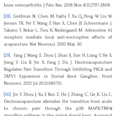
knee osteoarthritis. J Pain Res. 2018 Nov 8;11:2797-2808.
[28]
. Goldman N, Chen M, Fujita T, Xu Q, Peng W, Liu W,
Jensen TK, Pei Y, Wang F, Han X, Chen JF, Schnermann J,
Takano T, Bekar L, Tieu K, Nedergaard M. Adenosine A1
receptors mediate local anti-nociceptive effects of
acupuncture. Nat Neurosci. 2010 May 30
[29]
. Fang J, Wang S, Zhou J, Shao X, Sun H, Liang Y, He X,
Jiang Y, Liu B, Jin X, Fang J, Du J. Electroacupuncture
Regulates Pain Transition Through Inhibiting PKCε and
TRPV1 Expression in Dorsal Root Ganglion. Front
Neurosci. 2021 Jul 20;15:685715.
[30]
. Jin Y, Zhou J, Xu F, Ren Z, Hu J, Zhang C, Ge K, Liu L.
Electroacupuncture alleviates the transition from acute
to chronic pain through the p38 MAPK/TNF-α
signalling pathway in the spinal dorsal horn. Acupunct