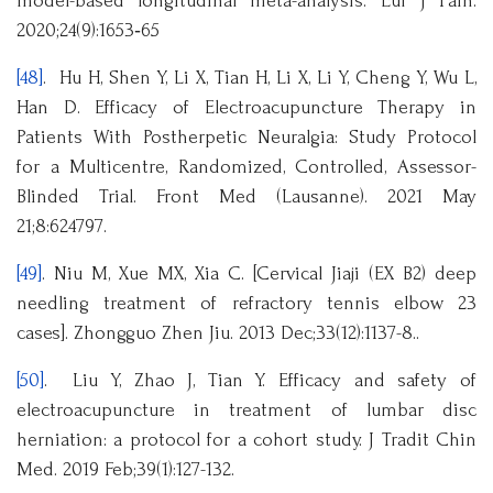
model-based longitudinal meta-analysis. Eur J Pain.
2020;24(9):1653‑65
[48]
. Hu H, Shen Y, Li X, Tian H, Li X, Li Y, Cheng Y, Wu L,
Han D. Efficacy of Electroacupuncture Therapy in
Patients With Postherpetic Neuralgia: Study Protocol
for a Multicentre, Randomized, Controlled, Assessor-
Blinded Trial. Front Med (Lausanne). 2021 May
21;8:624797.
[49]
. Niu M, Xue MX, Xia C. [Cervical Jiaji (EX B2) deep
needling treatment of refractory tennis elbow 23
cases]. Zhongguo Zhen Jiu. 2013 Dec;33(12):1137-8..
[50]
. Liu Y, Zhao J, Tian Y. Efficacy and safety of
electroacupuncture in treatment of lumbar disc
herniation: a protocol for a cohort study. J Tradit Chin
Med. 2019 Feb;39(1):127-132.