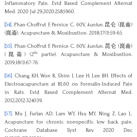
Inflammatory Pain. Evid Based Complement Alternat
Med. 2020 Jul 29;2020:2585960.
[54]
. Phan-Choffrut F, Pernice C. 60V,
kunlun
, 昆仑 (崑侖)
(崑崙). Acupuncture & Moxibustion. 2018;17(1):59-65.
[55]
. Phan-Choffrut F, Pernice C. 60V,
kunlun
, 昆仑 (崑侖)
de
(崑崙) (2
partie). Acupuncture & Moxibustion.
2019;18(1):67-76.
[56]
. Chang KH, Won R, Shim I, Lee H, Lee BH. Effects of
Electroacupuncture at BL60 on Formalin-Induced Pain
in Rats. Evid Based Complement Alternat Med.
2012;2012:324039.
[57]
. Mu J, Furlan AD, Lam WY, Hsu MY, Ning Z, Lao L.
Acupuncture for chronic nonspecific low back pain.
Cochrane Database Syst Rev. 2020 Dec