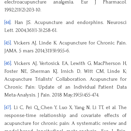
electroacupuncture analgesia. Eur J Pharmacol.
1992;211(2):203-10.
[44]
. Han JS. Acupuncture and endorphins. Neurosci
Lett. 2004;361(1-3):258-61.
[45]
. Vickers AJ, Linde K. Acupuncture for Chronic Pain.
JAMA. 5 mars 2014;311(9):955‑6.
[46]
. Vickers AJ, Vertosick EA, Lewith G, MacPherson H,
Foster NE, Sherman KJ, Irnich D, Witt CM, Linde K;
Acupuncture Trialists' Collaboration. Acupuncture for
Chronic Pain: Update of an Individual Patient Data
Meta-Analysis. J Pain. 2018 May;19(5):455-474.
[47]
. Li C, Pei Q, Chen Y, Luo X, Yang N, Li TT, et al. The
response-time relationship and covariate effects of
acupuncture for chronic pain: A systematic review and