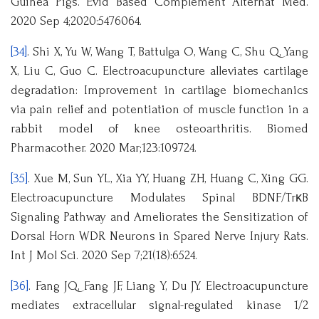
Guinea Pigs. Evid Based Complement Alternat Med.
2020 Sep 4;2020:5476064.
[34]
. Shi X, Yu W, Wang T, Battulga O, Wang C, Shu Q, Yang
X, Liu C, Guo C. Electroacupuncture alleviates cartilage
degradation: Improvement in cartilage biomechanics
via pain relief and potentiation of muscle function in a
rabbit model of knee osteoarthritis. Biomed
Pharmacother. 2020 Mar;123:109724.
[35]
. Xue M, Sun YL, Xia YY, Huang ZH, Huang C, Xing GG.
Electroacupuncture Modulates Spinal BDNF/TrκB
Signaling Pathway and Ameliorates the Sensitization of
Dorsal Horn WDR Neurons in Spared Nerve Injury Rats.
Int J Mol Sci. 2020 Sep 7;21(18):6524.
[36]
. Fang JQ, Fang JF, Liang Y, Du JY. Electroacupuncture
mediates extracellular signal-regulated kinase 1/2