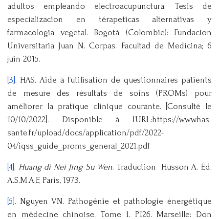
adultos empleando electroacupunctura. Tesis de
especializacion en térapeticas alternativas y
farmacologia vegetal. Bogotá (Colombie): Fundacion
Universitaria Juan N. Corpas. Facultad de Medicina; 6
juin 2015.
[3]
. HAS. Aide à l’utilisation de questionnaires patients
de mesure des résultats de soins (PROMs) pour
améliorer la pratique clinique courante. [Consulté le
10/10/2022]. Disponible à l’URL:https://www.has-
sante.fr/upload/docs/application/pdf/2022-
04/iqss_guide_proms_general_2021.pdf
[4]
.
Huang di Nei Jing Su Wen
. Traduction Husson A. Éd.
A.S.M.A.F., Paris, 1973.
[5]
. Nguyen VN. Pathogénie et pathologie énergétique
en médecine chinoise. Tome 1. P126. Marseille: Don