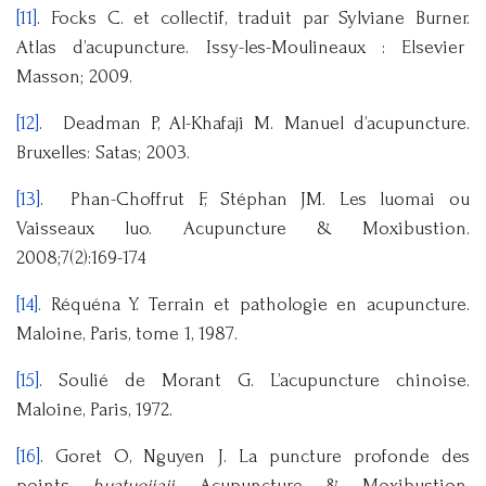
[11]
. Focks C. et collectif, traduit par Sylviane Burner.
Atlas d’acupuncture. Issy-les-Moulineaux : Elsevier
Masson; 2009.
[12]
. Deadman P, Al-Khafaji M. Manuel d’acupuncture.
Bruxelles: Satas; 2003.
[13]
. Phan-Choffrut F, Stéphan JM. Les luomai ou
Vaisseaux luo. Acupuncture & Moxibustion.
2008;7(2):169-174
[14]
. Réquéna Y. Terrain et pathologie en acupuncture.
Maloine, Paris, tome 1, 1987.
[15]
. Soulié de Morant G. L’acupuncture chinoise.
Maloine, Paris, 1972.
[16]
. Goret O, Nguyen J. La puncture profonde des
points
huatuojiaji
. Acupuncture & Moxibustion.