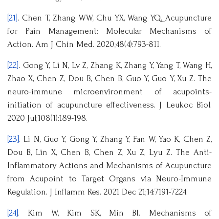
[21]
. Chen T, Zhang WW, Chu YX, Wang YQ. Acupuncture
for Pain Management: Molecular Mechanisms of
Action. Am J Chin Med. 2020;48(4):793-811.
[22]
. Gong Y, Li N, Lv Z, Zhang K, Zhang Y, Yang T, Wang H,
Zhao X, Chen Z, Dou B, Chen B, Guo Y, Guo Y, Xu Z. The
neuro-immune microenvironment of acupoints-
initiation of acupuncture effectiveness. J Leukoc Biol.
2020 Jul;108(1):189-198.
[23]
. Li N, Guo Y, Gong Y, Zhang Y, Fan W, Yao K, Chen Z,
Dou B, Lin X, Chen B, Chen Z, Xu Z, Lyu Z. The Anti-
Inflammatory Actions and Mechanisms of Acupuncture
from Acupoint to Target Organs via Neuro-Immune
Regulation. J Inflamm Res. 2021 Dec 21;14:7191-7224.
[24]
. Kim W, Kim SK, Min BI. Mechanisms of