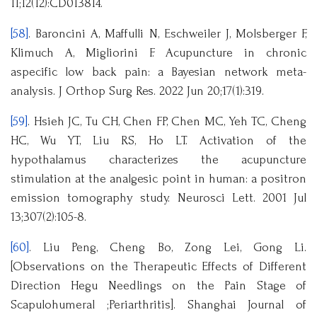
11;12(12):CD013814.
[58]
. Baroncini A, Maffulli N, Eschweiler J, Molsberger F,
Klimuch A, Migliorini F. Acupuncture in chronic
aspecific low back pain: a Bayesian network meta-
analysis. J Orthop Surg Res. 2022 Jun 20;17(1):319.
[59]
. Hsieh JC, Tu CH, Chen FP, Chen MC, Yeh TC, Cheng
HC, Wu YT, Liu RS, Ho LT. Activation of the
hypothalamus characterizes the acupuncture
stimulation at the analgesic point in human: a positron
emission tomography study. Neurosci Lett. 2001 Jul
13;307(2):105-8.
[60]
. Liu Peng, Cheng Bo, Zong Lei, Gong Li.
[Observations on the Therapeutic Effects of Different
Direction Hegu Needlings on the Pain Stage of
Scapulohumeral ;Periarthritis]. Shanghai Journal of