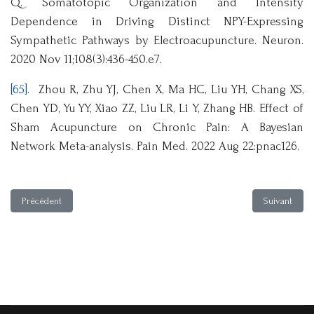
Q. Somatotopic Organization and Intensity
Dependence in Driving Distinct NPY-Expressing
Sympathetic Pathways by Electroacupuncture. Neuron.
2020 Nov 11;108(3):436-450.e7.
[65]
. Zhou R, Zhu YJ, Chen X, Ma HC, Liu YH, Chang XS,
Chen YD, Yu YY, Xiao ZZ, Liu LR, Li Y, Zhang HB. Effect of
Sham Acupuncture on Chronic Pain: A Bayesian
Network Meta-analysis. Pain Med. 2022 Aug 22:pnac126.
Article précédent : Acupuncture clinical trials without a control group in O
Article suiv
Précédent
Suivant