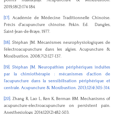
2019;18(2):174-184.
[17]
. Académie de Médecine Traditionnelle Chinoise.
Précis d'acupuncture chinoise. Pékin. Ed. Dangles,
Saint-Jean-de-Braye, 1977.
[18]
. Stéphan JM. Mécanismes neurophysiologiques de
l’électroacupuncture dans les algies. Acupuncture &
Moxibustion. 2008;7(2):127-137.
[19]
.
Stéphan JM. Neuropathies périphériques induites
par la chimiothérapie : mécanismes d’action de
l’acupuncture dans la sensibilisation périphérique et
centrale. Acupuncture & Moxibustion. 2013;12(4):305-314.
[20]
. Zhang R, Lao L, Ren K, Berman BM. Mechanisms of
acupuncture-electroacupuncture on persistent pain.
Anesthesiology. 2014;120(2):482-503.