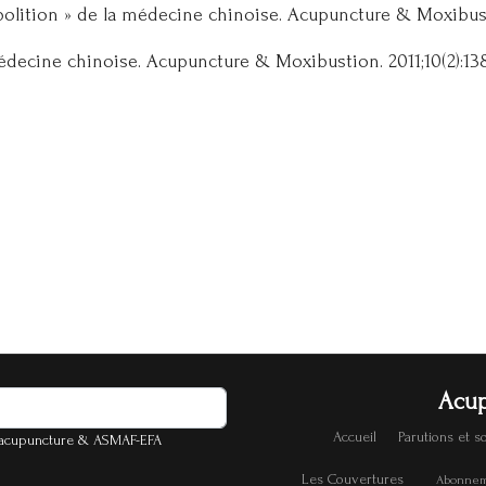
’abolition » de la médecine chinoise. Acupuncture & Moxibusti
médecine chinoise. Acupuncture & Moxibustion. 2011;10(2):138
Acup
Accueil
Parutions et 
d'acupuncture & ASMAF-EFA
Les Couvertures
Abonneme