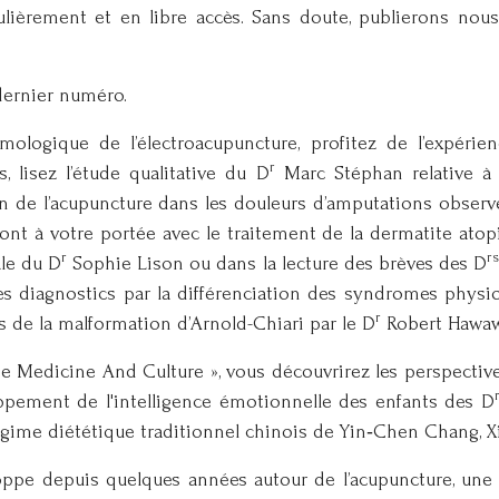
régulièrement et en libre accès. Sans doute, publierons
 dernier numéro.
mologique de l’électroacupuncture, profitez de l’expérie
r
, lisez l’étude qualitative du D
Marc Stéphan relative à 
on de l’acupuncture dans les douleurs d’amputations observ
seront à votre portée avec le traitement de la dermatite ato
r
r
ale du D
Sophie Lison ou dans la lecture des brèves des D
des diagnostics par la différenciation des syndromes physi
r
 de la malformation d’Arnold-Chiari par le D
Robert Hawaw
ese Medicine And Culture », vous découvrirez les perspecti
loppement de l'intelligence émotionnelle des enfants des D
me diététique traditionnel chinois de Yin‑Chen Chang, Xia
loppe depuis quelques années autour de l’acupuncture, un