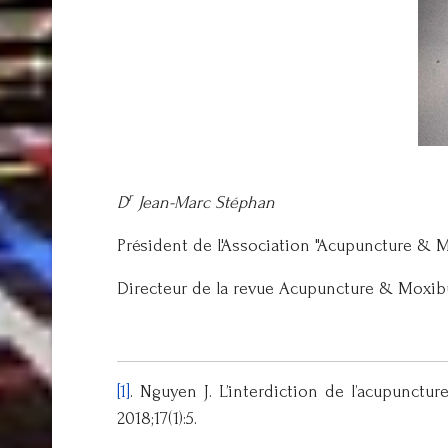
r
D
Jean-Marc Stéphan
Président de l'Association "Acupuncture & 
​Directeur de la revue Acupuncture & Moxib
[1]
. Nguyen J. L’interdiction de l’acupunctu
2018;17(1):5.