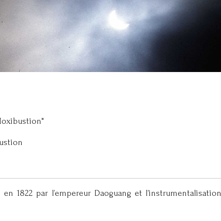
Moxibustion"
ustion
re en 1822 par l’empereur Daoguang et l’instrumentalisatio