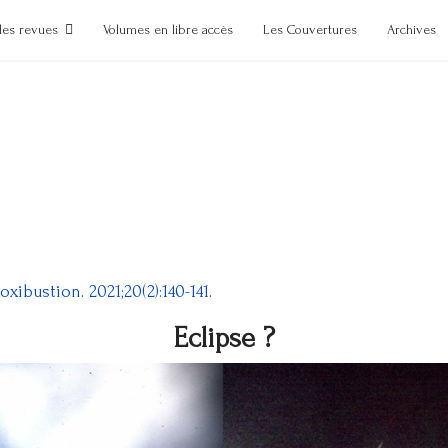
des revues
Volumes en libre accès
Les Couvertures
Archives
ibustion. 2021;20(2):140-141.
Eclipse ?