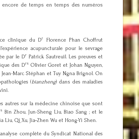
 nous encore de temps en temps des numéros
r
nce clinique du D
Florence Phan Choffrut
l’expérience acupuncturale pour le sevrage
r
ée par le D
Patrick Sautreuil. Les preuves et
rs
pique des D
Olivier Goret et Johan Nguyen,
s
Jean-Marc Stéphan et Tuy Ngna Brignol. On
opathologies (
bianzheng
) dans des maladies
ini.
ves autres sur la médecine chinoise que sont
rs
Bin Zhou, Jun-Sheng Liu, Biao Sang ; et le
 Liu, Qi Xu, Jia‑Zhen Wu et Hong-Yi Shen.
e analyse complète du Syndicat National des