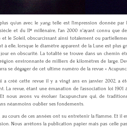
plus qu’un avec le
yang
, telle est l’impression donnée par 
siècle et du IIᵉ millénaire, l'an 2000 n'ayant connu que de
 et le Soleil, obscurcissant ainsi totalement ou partiellem
ant à elle, lorsque le diamètre apparent de la Lune est plus g
 jour en obscurité. La totalité se trouve dans un chemin étr
ne région environnante de milliers de kilomètres de large. Deu
ourra se dégager de cet ultime numéro de la revue « Acupun
ui a créé cette revue il y a vingt ans en janvier 2002, a 
La revue, étant une émanation de l’association loi 1901 à b
 Et nous avons vu évoluer l’acupuncture qui, de tradition
 sans néanmoins oublier ses fondements.
 au cours de ces années ont su entretenir la flamme. Et il 
ion. Nous arrêtons la publication papier mais pas celle pass