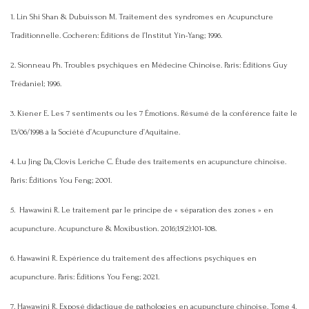
1. Lin Shi Shan & Dubuisson M. Traitement des syndromes en Acupuncture
Traditionnelle. Cocheren: Éditions de l’Institut Yin-Yang; 1996.
2. Sionneau Ph. Troubles psychiques en Médecine Chinoise. Paris: Éditions Guy
Trédaniel; 1996.
3. Kiener E. Les 7 sentiments ou les 7 Émotions. Résumé de la conférence faite le
13/06/1998 à la Société d’Acupuncture d’Aquitaine.
4. Lu Jing Da, Clovis Leriche C. Étude des traitements en acupuncture chinoise.
Paris: Éditions You Feng; 2001.
5.
Hawawini R.
Le traitement par le principe de « séparation des zones » en
acupuncture. Acupuncture & Moxibustion. 2016;15(2):101-108.
6. Hawawini R. Expérience du traitement des affections psychiques en
acupuncture. Paris: Éditions You Feng; 2021.
7. Hawawini R. Exposé didactique de pathologies en acupuncture chinoise. Tome 4.