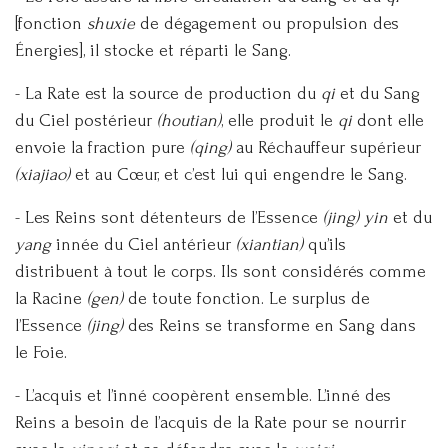
[fonction
shuxie
de dégagement ou propulsion des
Énergies], il stocke et réparti le Sang.
- La Rate est la source de production du
qi
et du Sang
du Ciel postérieur
(houtian)
, elle produit le
qi
dont elle
envoie la fraction pure
(qing)
au Réchauffeur supérieur
(xiajiao)
et au Cœur, et c’est lui qui engendre le Sang.
- Les Reins sont détenteurs de l’Essence
(jing)
yin
et du
yang
innée du Ciel antérieur
(xiantian)
qu’ils
distribuent à tout le corps. Ils sont considérés comme
la Racine
(gen)
de toute fonction. Le surplus de
l’Essence
(jing)
des Reins se transforme en Sang dans
le Foie.
- L’acquis et l’inné coopèrent ensemble. L’inné des
Reins a besoin de l’acquis de la Rate pour se nourrir