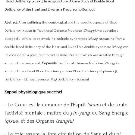
Blood Deficiency (xuexu) in Acupuncture: A Case Study of Double Blood
Deficiency of the Heart and Liver as a Precursor to Burnout
Abstract:
After outlining the semiological and therapeutic aspects of Blood
Deficiency (
xuexu
) in Traditional Chinese Medicine (
Zhongyi
), we describe a
successful clinical case involving multiple syndromes (
zheng
) stemming from a
double blood deficiency of the Heart and Liver. This double syndrome (
zheng
) can
be considered a precursor to professional burnout, which was averted through
acupuncture treatment.
Keywords:
Traditional Chinese Medicine (
Zhongyi
) -
acupuncture - Heart Blood Deficiency - Liver Blood Deficiency - Spleen
Qi
Deficiency - Kidney Essence (
jing
) Deficiency - burnout
Rappel physiologique succinct
- Le Cœur est la demeure de l’Esprit
(shen)
et de toute
l’activité mentale ; maître du
yin-yang
, du Sang-Énergie
(qixue)
et des Organes
(zangfu)
- Le Foie assure la libre circulation du Sang et du
qi