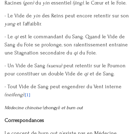
Racines
(gen)
du
yin
essentiel
(jing)
, le Cœur et le Foie.
- Le Vide de
yin
des Reins peut encore retentir sur son
yang
et l’affaiblir.
- Le
qi
est le commandant du Sang. Quand le Vide de
Sang du Foie se prolonge, son ralentissement entraîne
une Stagnation secondaire du
qi
du Foie.
- Un Vide de Sang
(xuexu)
peut retentir sur le Poumon
pour constituer un double Vide de
qi
et de Sang.
- Tout Vide de Sang peut engendrer du Vent interne
(neifeng)
.
[1]
Médecine chinoise
(zhongyi)
et burn out
Correspondances
Le concept de burn out n’existe pas en Médecine