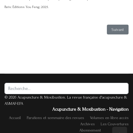
Paris: Éditions You Feng; 2025.
Article suiva
Suivant
Rechercher
© 2026 Acupuncture & Moxibustion. La revue française d'acupuncture &
ASMAF-EFA
Acupuncture & Moxibustion - Navigation
Accueil
Parutions et sommaire des revues
Volumes en libre accès
Archives
Les Couvertures
Abonnement