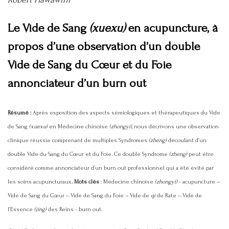
Le Vide de Sang
(xuexu)
en acupuncture, à
propos d’une observation d’un double
Vide de Sang du Cœur et du Foie
annonciateur d’un burn out
Résumé :
Après exposition des aspects sémiologiques et thérapeutiques du Vide
de Sang
(xuexu)
en Médecine chinoise
(zhongyi)
, nous décrivons une observation
clinique réussie comprenant de multiples Syndromes
(zheng)
découlant d’un
double Vide du Sang du Cœur et du Foie. Ce double Syndrome
(zheng)
peut être
considéré comme annonciateur d’un burn out professionnel qui a été évité par
les soins acupuncturaux
.
Mots clés
: Médecine chinoise
(zhongyi)
- acupuncture –
Vide de Sang du Cœur – Vide de Sang du Foie – Vide de
qi
de Rate – Vide de
l’Essence
(jing)
des Reins - burn out.