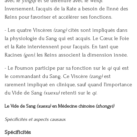
avec le
yingqi
et se défendre avec le
weiqi
.
Inversement, l’acquis de la Rate a besoin de l’inné des
Reins pour favoriser et accélérer ses fonctions.
- Les quatre Viscères
(zang)
cités sont impliqués dans
la physiologie du Sang qui est acquis. Le Cœur, le Foie
et la Rate interviennent pour l’acquis. En tant que
Racines
(gen)
, les Reins associent la dimension innée.
- Le Poumon participe par sa fonction sur le
qi
qui est
le commandant du Sang. Ce Viscère
(zang)
est
rarement impliqué en clinique, sauf quand l’importance
du Vide de Sang
(xuexu)
retenti sur le
qi
.
Le Vide de Sang
(xuexu)
en Médecine chinoise
(zhongyi)
Spécificités et aspects causaux
Spécificités