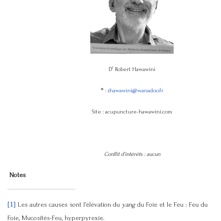
r
D
Robert Hawawini
*
:
r.hawawini@wanadoo.fr
Site : acupuncture-hawawini.com
Conflit d’intérêts : aucun
Notes
[1]
Les autres causes sont l’élévation du
yang
du Foie et le Feu : Feu du
Foie, Mucosités-Feu, hyperpyrexie.