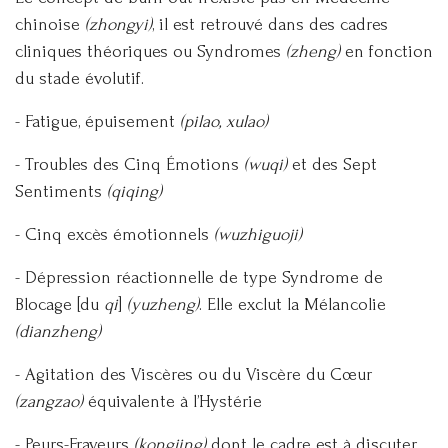
chinoise
(zhongyi)
, il est retrouvé dans des cadres
cliniques théoriques ou Syndromes
(zheng)
en fonction
du stade évolutif.
- Fatigue, épuisement
(pilao, xulao)
- Troubles des Cinq Émotions
(wuqi)
et des Sept
Sentiments
(qiqing)
- Cinq excès émotionnels
(wuzhiguoji)
- Dépression réactionnelle de type Syndrome de
Blocage [du
qi
]
(yuzheng)
. Elle exclut la Mélancolie
(dianzheng)
- Agitation des Viscères ou du Viscère du Cœur
(zangzao)
équivalente à l’Hystérie
- Peurs-Frayeurs
(kongjing)
dont le cadre est à discuter