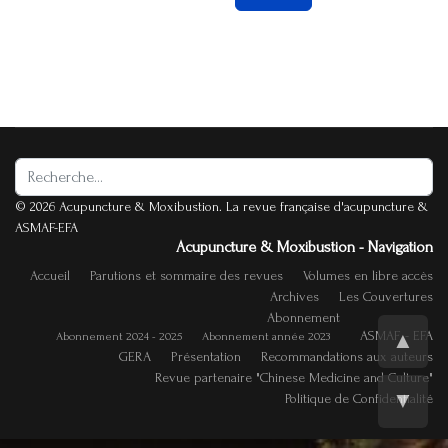
Rechercher
© 2026 Acupuncture & Moxibustion. La revue française d'acupuncture &
ASMAF-EFA
Acupuncture & Moxibustion - Navigation
Accueil
Parutions et sommaire des revues
Volumes en libre accès
Archives
Les Couvertures
Abonnement
ASMAF - EFA
▲
Abonnement 2024 - 2025
Abonnement année 2023
GERA
Présentation
Recommandations aux auteurs
Revue partenaire "Chinese Medicine and Culture"
▼
Politique de Confidentialité