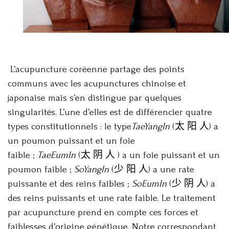
L’acupuncture coréenne partage des points
communs avec les acupunctures chinoise et
japonaise mais s’en distingue par quelques
singularités. L’une d’elles est de différencier quatre
types constitutionnels : le type
TaeYangIn
(
太
阳
人
) a
un poumon puissant et un foie
faible ;
TaeEumIn
(
太
阴
人
) a un foie puissant et un
poumon faible ;
SoYangIn
(
少
阳
人
) a une rate
puissante et des reins faibles ;
SoEumIn
(
少
阴
人
) a
des reins puissants et une rate faible. Le traitement
par acupuncture prend en compte ces forces et
faiblesses d’origine génétique. Notre correspondant