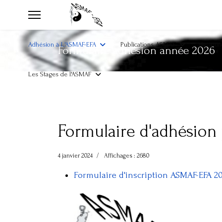
Adhésion à L'ASMAF-EFA
Publications ASMAF
Acupunc
Formulaire adhésion année 2026
Les Stages de l'ASMAF
Formulaire d'adhésion 
4 janvier 2024
Affichages : 2680
Formulaire d'inscription ASMAF-EFA 2