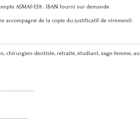
 compte ASMAF-EFA : IBAN fourni sur demande
e accompagné de la copie du justificatif de virement).
, chirurgien-dentiste, retraité, étudiant, sage-femme, au
……………………………
…………………….