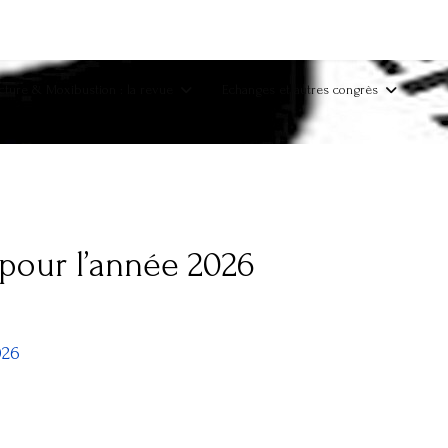
ture & Moxibustion : la revue
Echanges et autres congrès
pour l’année 2026
026