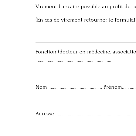
Virement bancaire possible au profit du
(En cas de virement retourner le formulair
Fonction (docteur en médecine, association
…………………………………………………………..
Nom ………………………………………… Prénom………
Adresse ………………………………………………………………