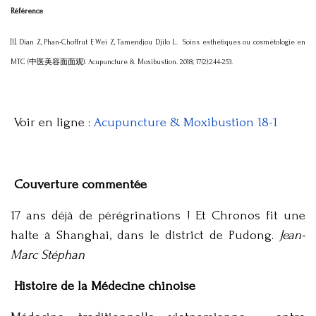
Référence
[1]. Dian Z, Phan-Choffrut F, Wei Z, Tamendjou Djilo L. Soins esthétiques ou cosmétologie en
MTC (中医美容面面观). Acupuncture & Moxibustion. 2018; 17(2):244-253.
Voir en ligne :
Acupuncture & Moxibustion 18-1
Couverture commentée
17 ans déjà de pérégrinations ! Et Chronos fit une
halte à Shanghai, dans le district de Pudong.
Jean-
Marc Stéphan
Histoire de la Médecine chinoise