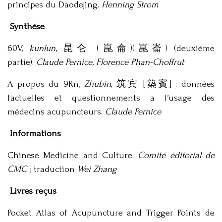
principes du Daodejing.
Henning Strom
Synthèse
60V,
kunlun
, 昆仑 (崑侖)(崑崙) (deuxième
partie).
Claude Pernice
,
Florence Phan-Choffrut
A propos du 9Rn,
Zhubin,
筑宾 [築賓] : données
factuelles et questionnements à l’usage des
médecins acupuncteurs.
Claude Pernice
Informations
Chinese Medicine and Culture.
Comité éditorial de
CMC
; traduction
Wei Zhang
Livres reçus
Pocket Atlas of Acupuncture and Trigger Points de