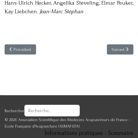
Hans-Ulrich Hecker, Angelika Steveling, Elmar Peuker,
Kay Liebchen.
Jean-Marc Stéphan
Article précédent : Acupuncture & Moxibustion 19-1
Article suivant
Précédent
Suivant
Rechercher
© 2026 Association Scientifique des Médecins Acupuncteurs de France -
Ecole Française d'Acupuncture (ASMAF-EFA)
Informations pratiques - Sommaire