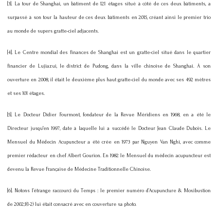
[3]. La tour de Shanghai, un bâtiment de 121 étages situé à côté de ces deux bâtiments, a
surpassé à son tour la hauteur de ces deux bâtiments en 2015, créant ainsi le premier trio
au monde de supers gratte-ciel adjacents.
[4]. Le Centre mondial des finances de Shanghai est un gratte-ciel situé dans le quartier
financier de Lujiazui, le district de Pudong, dans la ville chinoise de Shanghai. À son
ouverture en 2008, il était le deuxième plus haut gratte-ciel du monde avec ses 492 mètres
et ses 101 étages.
[5]. Le Docteur Didier Fourmont, fondateur de la Revue Méridiens en 1968, en a été le
Directeur jusqu'en 1997, date à laquelle lui a succédé le Docteur Jean Claude Dubois. Le
Mensuel du Médecin Acupuncteur a été crée en 1973 par Nguyen Van Nghi, avec comme
premier rédacteur en chef Albert Gourion. En 1982 le Mensuel du médecin acupuncteur est
devenu la Revue Française de Médecine Traditionnelle Chinoise.
[6]. Notons l’étrange raccourci du Temps : le premier numéro d’Acupuncture & Moxibustion
de 2002;1(1-2) lui était consacré avec en couverture sa photo.