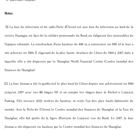
D
Jean-Marc Stéphan
Notes
[1]. La tour de télévision et de radio Perle d'Orient est une tour de télévision au bord de la
rivière Huangpu, en face de la célèbre promenade du Bund, où s'alignent des immeubles de
l'époque coloniale. La construction, d'une hauteur de 468 m, a commencé en 1991 et la tour a
été achevée en 1994. Il s'agissait de la plus haute structure de Chine de 1994 à 2007, date à
laquelle elle a été dépassée par le Shanghai World Financial Center (Centre mondial des
finances de Shanghai)
[2]. La tour Jinmao a été le gratte-ciel le plus haut de Chine depuis son achèvement en 1999
jusqu’en 2007 avec ses 88 étages (93 si on compte les étages dans la flèche) à Lujiazui,
Pudong. Elle mesure 420,5 mètres de hauteur et reste l’un des plus hauts bâtiments du
monde. Avec la Perle de l’Orient, le Centre mondial des finances de Shanghai et la Tour de
Shanghai, elle fait partie de la ligne d'horizon de Lujiazui vue du Bund. En 2007, la tour
Jinmao a été dépassée en hauteur par le Centre mondial des finances de Shanghai.