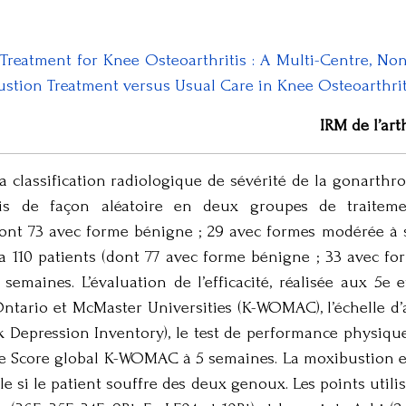
Treatment for Knee Osteoarthritis : A Multi-Centre, No
ustion Treatment versus Usual Care in Knee Osteoarthritis
IRM de l’ar
a classification radiologique de sévérité de la gonarthr
rtis de façon aléatoire en deux groupes de traitem
ont 73 avec forme bénigne ; 29 avec formes modérée à s
y a 110 patients (dont 77 avec forme bénigne ; 33 avec f
semaines. L’évaluation de l’efficacité, réalisée aux 5e 
ntario et McMaster Universities (K-WOMAC), l’échelle d’a
eck Depression Inventory), le test de performance physiq
r le Score global K-WOMAC à 5 semaines. La moxibustion 
le si le patient souffre des deux genoux. Les points utili