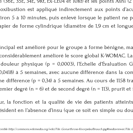
 (36E, 35E, 34E, 9Rt, Ex-LE04 et 10Rt) et les points Ashi
 moxibustion est appliqué indirectement aux points d’
ron 5 à 10 minutes, puis enlevé lorsque le patient ne pe
pier de forme cylindrique (diamètre de 1,9 cm et longueur
principal est amélioré pour le groupe à forme bénigne, 
a considérablement amélioré le score global K-WOMAC. La 
 douleur physique (p = 0,0003), l’Echelle d’Évaluation
 0,0418) à 5 semaines, avec aucune différence dans la co
e différence (p = 0,34) à 5 semaines. Au cours de 1158 t
mier degré (n = 6) et de second degré (n = 113), prurit et f
, la fonction et la qualité de vie des patients atteints
résident en l’absence d’insu (que ce soit en simple ou do
sponible http://commons.wikimedia.org/wiki/File :Gonarthrose-Knorpelaufbrauch.jpg#mediaviewer/File 