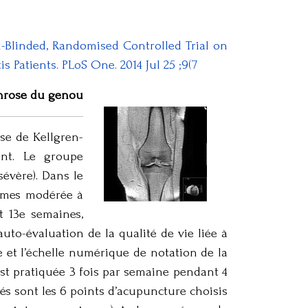
n-Blinded, Randomised Controlled Trial on
 Patients. PLoS One. 2014 Jul 25 ;9(7
throse du genou
ose de Kellgren-
ent. Le groupe
évère). Dans le
ormes modérée à
et 13e semaines,
uto-évaluation de la qualité de vie liée à
ue et l’échelle numérique de notation de la
est pratiquée 3 fois par semaine pendant 4
sés sont les 6 points d’acupuncture choisis