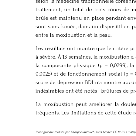
selon la médecine traditionnelle coréenne
traitement, un total de trois cônes de
brûlé est maintenu en place pendant envi
sont sans fumée, dans un dispositif en pa
entre la moxibustion et la peau.
Les résultats ont montré que le critère 
à sévère. À 13 semaines, la moxibustion 
la composante physique (p = 0,0299), la
0,0025) et de fonctionnement social (p =
score de dépression BDI n’a montré aucun
indésirables ont été notés : brûlures de pre
La moxibustion peut améliorer la douleur
fréquents. Les limitations de cette étude 
Iconographie réalisée par Knorpelaufbrauch, sous licence CC BY-SA 3.0 di