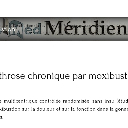
ture & Moxibustion : la revue
Echanges et autres congrès
stion
rthrose chronique par moxibust
 multicentrique contrôlée randomisée, sans insu (étude
moxibustion sur la douleur et sur la fonction dans la gonar
s.