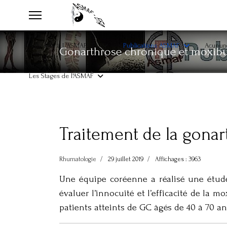
Adhésion à L'ASMAF-EFA
Publications ASMAF
Acupunc
Gonarthrose chronique et moxibu
Les Stages de l'ASMAF
Traitement de la gona
Rhumatologie
29 juillet 2019
Affichages : 3963
Une équipe coréenne a réalisé une étude
évaluer l’innocuité et l’efficacité de la 
patients atteints de GC âgés de 40 à 70 an