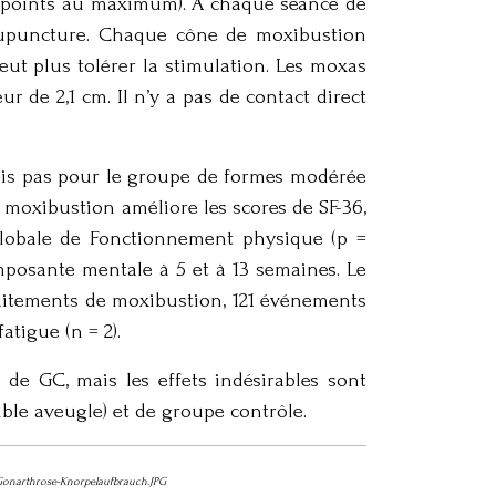
 (2 points au maximum). A chaque séance de
acupuncture. Chaque cône de moxibustion
ut plus tolérer la stimulation. Les moxas
 de 2,1 cm. Il n’y a pas de contact direct
mais pas pour le groupe de formes modérée
moxibustion améliore les scores de SF-36,
 Globale de Fonctionnement physique (p =
mposante mentale à 5 et à 13 semaines. Le
raitements de moxibustion, 121 événements
atigue (n = 2).
 de GC, mais les effets indésirables sont
uble aveugle) et de groupe contrôle.
:Gonarthrose-Knorpelaufbrauch.JPG