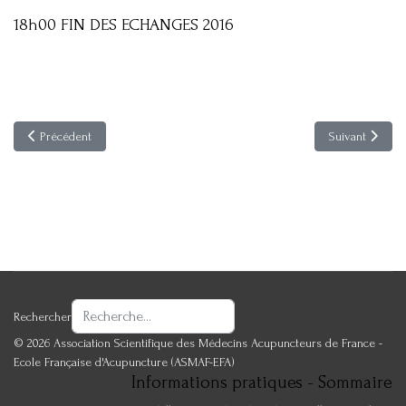
18h00 FIN DES ECHANGES 2016
Article précédent : Acupuncture pratique et quotidienne & Techniques as
Article suivant
Précédent
Suivant
Rechercher
© 2026 Association Scientifique des Médecins Acupuncteurs de France -
Ecole Française d'Acupuncture (ASMAF-EFA)
Informations pratiques - Sommaire