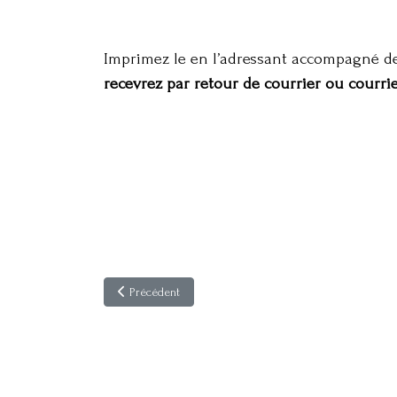
Imprimez le en l’adressant accompagné d
recevrez par retour de courrier ou courri
Article précédent : Formulaire d'adhésion pour l’année 
Précédent