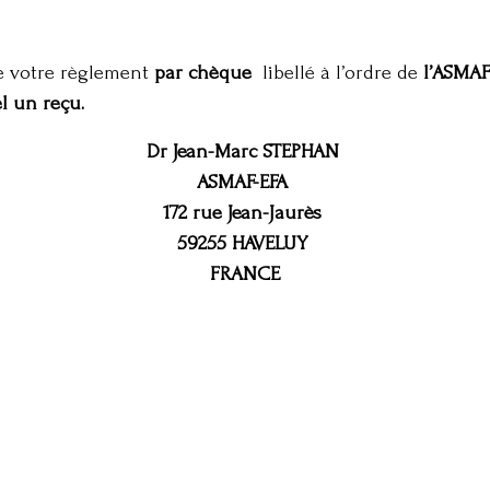
e votre règlement
par chèque
libellé à l’ordre de
l’ASMAF
el un reçu.
Dr Jean-Marc STEPHAN
ASMAF-EFA
172 rue Jean-Jaurès
59255 HAVELUY
FRANCE
2023