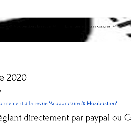
ture & Moxibustion : la revue
Echanges et autres congrès
ée 2020
5
abonnement à la revue "Acupuncture & Moxibustion"
glant directement par paypal ou Ca