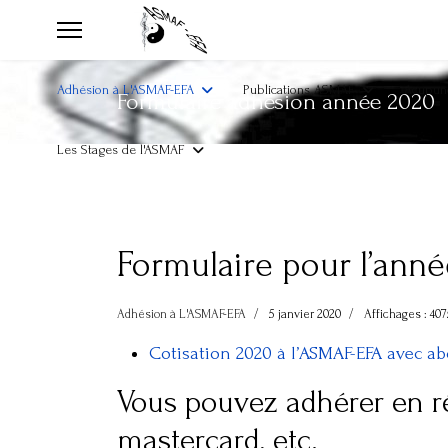
Adhésion à L'ASMAF-EFA
Publications ASMAF
Acupunc
Formulaire adhésion année 2020
Les Stages de l'ASMAF
Formulaire pour l’ann
Adhésion à L'ASMAF-EFA
5 janvier 2020
Affichages : 407
Cotisation 2020 à l’ASMAF-EFA avec 
Vous pouvez adhérer en ré
mastercard, etc.