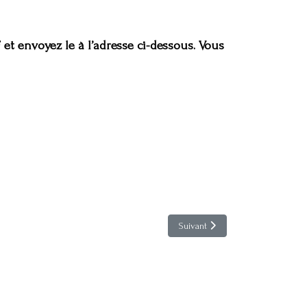
 et envoyez le à l’adresse ci-dessous. Vous
Article suivant : Formulaire pour 
Suivant