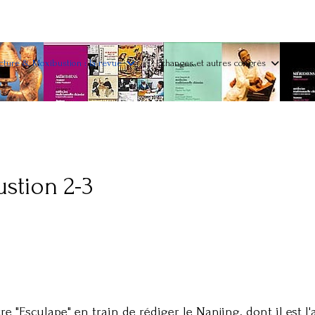
ture & Moxibustion : la revue
Echanges et autres congrès
stion 2-3
re "Esculape" en train de rédiger le Nanjing, dont il est l