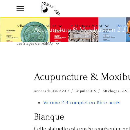
Adhésion à L'ASMAF-EFA
Publications ASMAF
Acupunc
Acupuncture & Moxibustion 2-3
Les Stages de l'ASMAF
Acupuncture & Moxibu
Années de 2002 à 2007
26 juillet 2019
Affichages : 2991
Volume 2-3 complet en libre accès
Bianque
Cette statuette est censée représenter not