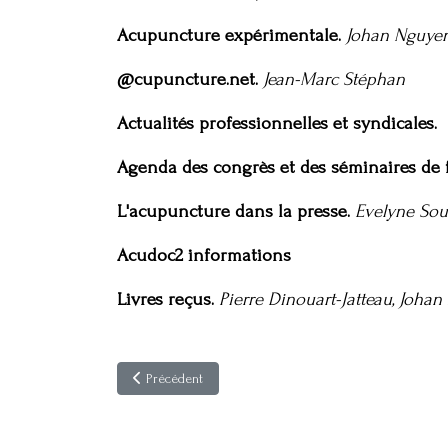
Acupuncture expérimentale.
Johan Nguyen 
@cupuncture.net.
Jean-Marc Stéphan
Actualités professionnelles et syndicales.
Agenda des congrès et des séminaires de
L'acupuncture dans la presse.
Evelyne Soul
Acudoc2 informations
Livres reçus.
Pierre Dinouart-Jatteau, Johan
Article précédent : Acupuncture & Moxibustion 2(1-2)
Précédent