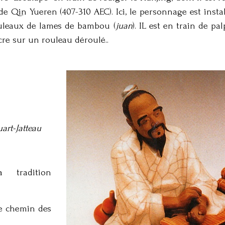
e Qin Yueren (407-310 AEC). Ici, le personnage est insta
ouleaux de lames de bambou (
juan
). IL est en train de pa
ncre sur un rouleau déroulé..
art-Jatteau
 tradition
le chemin des