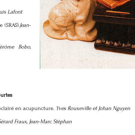
uis Lafont
 (SRAS).
Jean-
Jérôme Bobo,
ourtes
éclairé en acupuncture.
Yves Rouxeville et Johan Nguyen
érard Fraux, Jean-Marc Stéphan