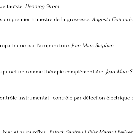
ue taoïste.
Henning Ström
 du premier trimestre de la grossesse.
Augusta Guiraud-
uropathique par l’acupuncture.
Jean-Marc Stéphan
l’acupuncture comme thérapie complémentaire.
Jean-Marc S
ntrôle instrumental : contrôle par détection électrique di
hier et aujourd’hui.
Patrick Sautreuil, Pilar Magarit Bellver