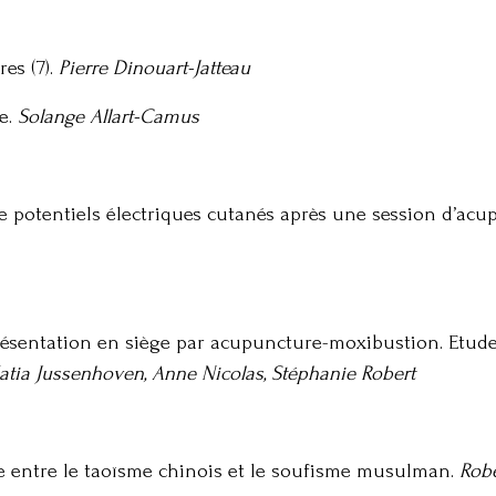
es (7).
Pierre Dinouart-Jatteau
e.
Solange Allart-Camus
 potentiels électriques cutanés après une session d’acu
résentation en siège par acupuncture-moxibustion. Etud
atia Jussenhoven, Anne Nicolas, Stéphanie Robert
te entre le taoïsme chinois et le soufisme musulman.
Rob