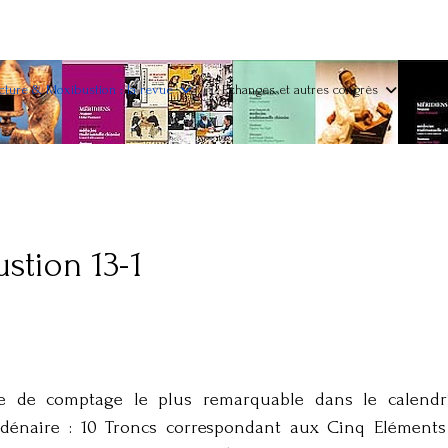
ture & Moxibustion : la revue
Echanges et autres congrès
stion 13-1
e de comptage le plus remarquable dans le calendri
e dénaire : 10 Troncs correspondant aux Cinq Eléments