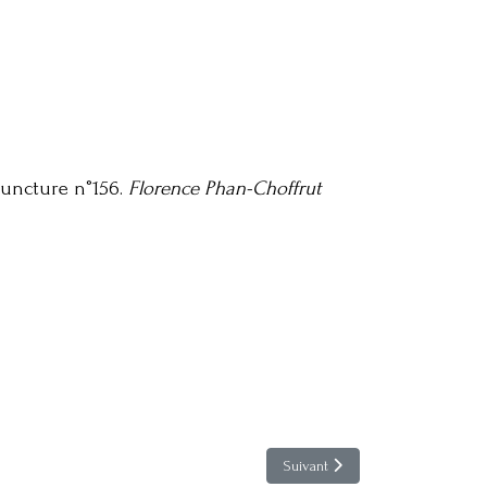
puncture n°156.
Florence Phan-Choffrut
Article suivant : Acupuncture & 
Suivant