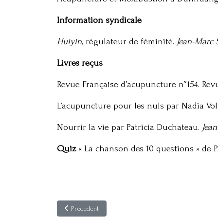
Information syndicale
Huiyin
, régulateur de féminité.
Jean-Marc 
Livres reçus
Revue Française d’acupuncture n°154. Rev
L’acupuncture pour les nuls par Nadia Vol
Nourrir la vie par Patricia Duchateau.
Jea
Quiz
« La chanson des 10 questions » de P
Article précédent : Acupuncture & Moxibustion 12(4)
Précédent