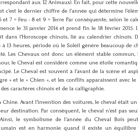
respondant aux 12 Animaux). En fait, pour cette nouvell
t c’est le dernier chiffre de l’année qui détermine l’élé
• 6 et 7 = Feu • 8 et 9 = Terre Par conséquente, selon le ca
ence le 31 janvier 2014 et prend fin le 18 février 2015. 
t dans l’Horoscope chinois, lié au calendrier chinois. 
es à 13 heures, période où le Soleil génère beaucoup de c
té. Les Chevaux ont donc un élément stable commun, ide
mour, le Cheval est considéré comme une étoile romantiq
ncipé. Le Cheval est souvent à l’avant de la scène et as
gre » et le « Chien », et les conflits apparaissent avec le
 des caractères chinois et de la calligraphie.
 Chine. Avant l’invention des voitures, le cheval était 
leur destination. Par conséquent, le cheval n’est pas 
 Ainsi, le symbolisme de l’année du Cheval Bois peu
e humain est en harmonie quand il existe un équilibre 