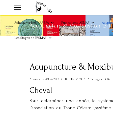
Adhésion à L'ASMAF-EFA
Publications ASMAF
Acupunc
Acupuncture & Moxibustion 13-1
Les Stages de l'ASMAF
Acupuncture & Moxibu
Années de 2013 à 2017
14 juillet 2019
Affichages : 3087
Cheval
Pour déterminer une année, le systèm
l’association du Tronc Céleste (systèm