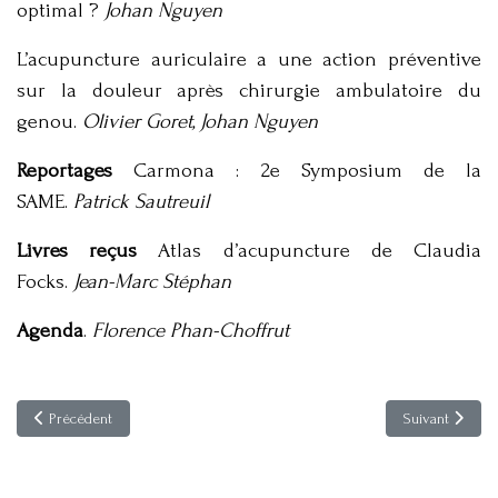
optimal ?
Johan Nguyen
L’acupuncture auriculaire a une action préventive
sur la douleur après chirurgie ambulatoire du
genou.
Olivier Goret, Johan Nguyen
Reportages
Carmona : 2e Symposium de la
SAME.
Patrick Sautreuil
Livres reçus
Atlas d’acupuncture de Claudia
Focks.
Jean-Marc Stéphan
Agenda
.
Florence Phan-Choffrut
Article précédent : Acupuncture & Moxibustion 8(3)
Article suivant
Précédent
Suivant