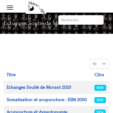
Rechercher
Echanges Soulié de Morant
Affichage #
Titre
Clics
Articles
Echanges Soulié de Morant 2020
6640
Somatisation et acupuncture : ESM 2000
2955
Acupuncture et dysautonomie,
2934