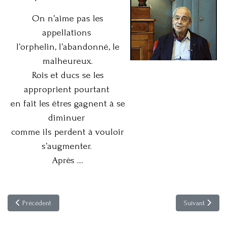
On n’aime pas les
appellations
l’orphelin, l’abandonné, le
malheureux.
Rois et ducs se les
approprient pourtant
en fait les êtres gagnent à se
diminuer
comme ils perdent à vouloir
s’augmenter.
Après ....
Article précédent : La Cité Interdite des Fils du Ciel à Pékin
Article suivant
Précédent
Suivant