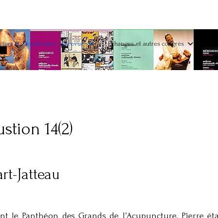
ture & Moxibustion : la revue
Echanges et autres congrès
tion 14(2)
t-Jatteau
int le Panthéon des Grands de l’Acupuncture. Pierre ét