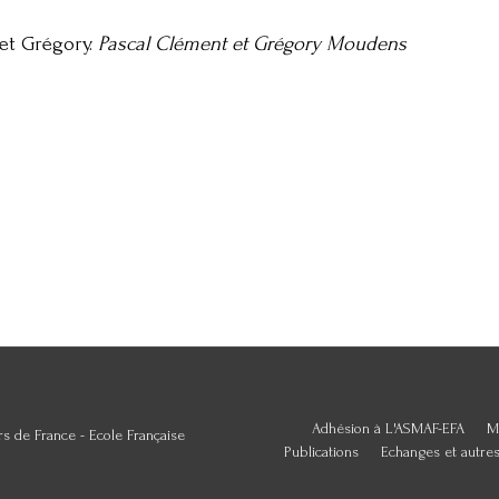
 et Grégory.
Pascal Clément et Grégory Moudens
Adhésion à L'ASMAF-EFA
M
s de France - Ecole Française
Publications
Echanges et autre