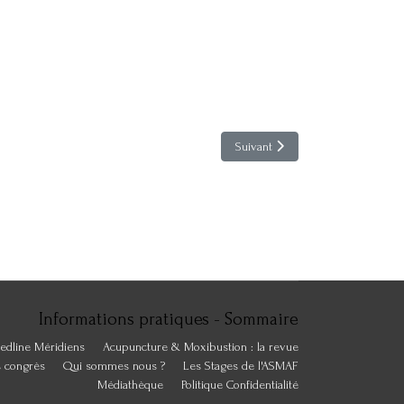
Article suivant : Acupuncture & 
Suivant
Informations pratiques - Sommaire
edline Méridiens
Acupuncture & Moxibustion : la revue
s congrès
Qui sommes nous ?
Les Stages de l'ASMAF
Médiathèque
Politique Confidentialité