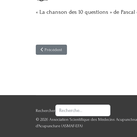
« La chanson des 10 questions » de Pascal
Article précédent : Acupuncture & Moxibustion 14(1)
Précédent
Rechercher
© 2026 Association Scientifique des Médecins Acupuncteur
d'Acupuncture (ASMAF-EFA)