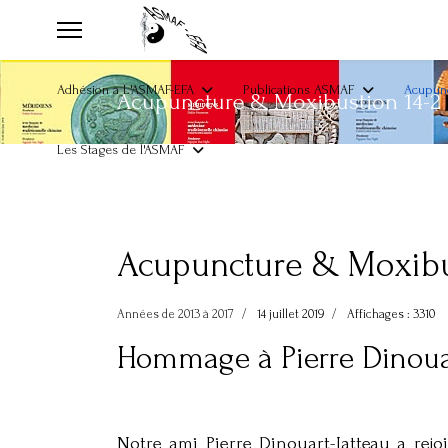
Adhésion à L'ASMAF-EFA
Publications ASMAF
Acupunc
Acupuncture & Moxibustion 14-2
Les Stages de l'ASMAF
Acupuncture & Moxibus
Années de 2013 à 2017
14 juillet 2019
Affichages : 3310
Hommage à Pierre Dinouar
Notre ami Pierre Dinouart-Jatteau a rejo