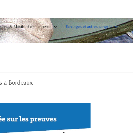
ture & Moxibustion : la revue
Echanges et autres congrès
es à Bordeaux