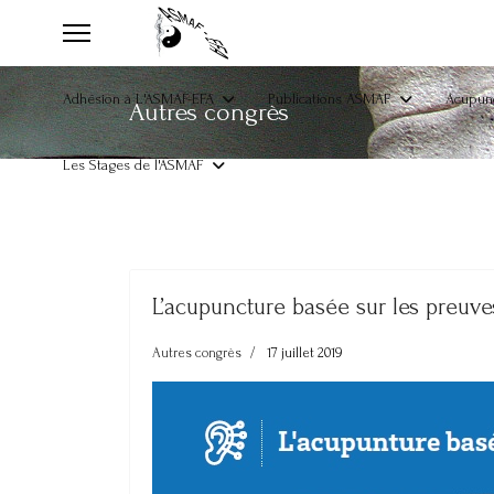
Adhésion à L'ASMAF-EFA
Publications ASMAF
Acupunc
Autres congrès
Les Stages de l'ASMAF
L’acupuncture basée sur les preuv
Autres congrès
17 juillet 2019