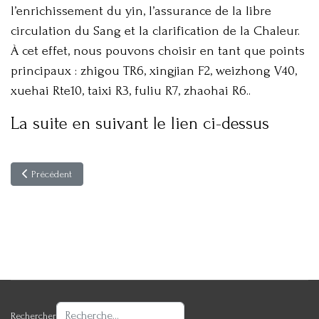
l’enrichissement du yin, l’assurance de la libre
circulation du Sang et la clarification de la Chaleur.
À cet effet, nous pouvons choisir en tant que points
principaux : zhigou TR6, xingjian F2, weizhong V40,
xuehai Rte10, taixi R3, fuliu R7, zhaohai R6..
La suite en suivant le lien ci-dessus
Article précédent : Douleurs de névromes d’amputation et acupuncture
Précédent
Rechercher