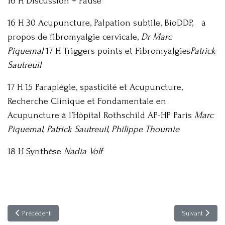
16 H Discussion + Pause
16 H 30 Acupuncture, Palpation subtile, BioDDP, à
propos de fibromyalgie cervicale,
Dr Marc
Piquemal
17 H Triggers points et Fibromyalgies
Patrick
Sautreuil
17 H 15 Paraplégie, spasticité et Acupuncture,
Recherche Clinique et Fondamentale en
Acupuncture à l’Hôpital Rothschild AP-HP Paris
Marc
Piquemal, Patrick Sautreuil, Philippe Thoumie
18 H Synthèse
Nadia Volf
Article précédent : XIIIes journées de la FA.FOR.MEC à Lille
Article suivan
Précédent
Suivant